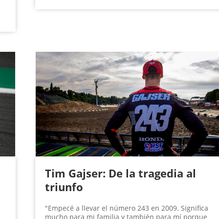
Tim Gajser: De la tragedia al
triunfo
"Empecé a llevar el número 243 en 2009. Significa
mucho para mi familia y también para mí porque