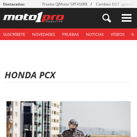
Destacados:
Prueba QJMotor SRT450RX
Cambios DGT: ¡guantes
SUSCRÍBETE
NOVEDADES
PRUEBAS
NOTICIAS
VÍDEOS
M
HONDA PCX