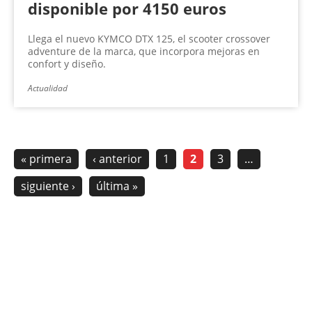
disponible por 4150 euros
Llega el nuevo KYMCO DTX 125, el scooter crossover
adventure de la marca, que incorpora mejoras en
confort y diseño.
Actualidad
« primera
‹ anterior
1
2
3
…
siguiente ›
última »