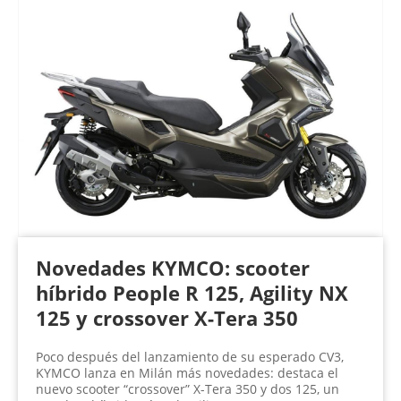
P
á
g
i
n
a
s
Novedades KYMCO: scooter
híbrido People R 125, Agility NX
125 y crossover X-Tera 350
Poco después del lanzamiento de su esperado CV3,
KYMCO lanza en Milán más novedades: destaca el
nuevo scooter “crossover” X-Tera 350 y dos 125, un