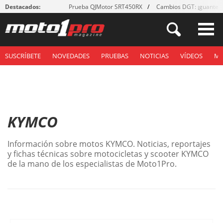
Destacados:
Prueba QJMotor SRT450RX
Cambios DGT: ¡guantes
SUSCRÍBETE
NOVEDADES
PRUEBAS
NOTICIAS
VÍDEOS
M
KYMCO
Información sobre motos KYMCO. Noticias, reportajes
y fichas técnicas sobre motocicletas y scooter KYMCO
de la mano de los especialistas de Moto1Pro.