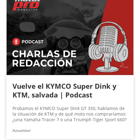
Vuelve el KYMCO Super Dink y
KTM, salvada | Podcast
Probamos el KYMCO Super Dink GT 350, hablamos de
la situación de KTM y de qué moto nos compraríamos:
¿una Yamaha Tracer 7 o una Triumph Tiger Sport 660?
Actualidad