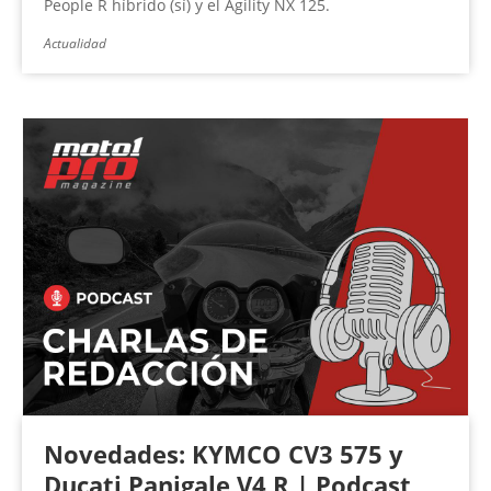
People R híbrido (sí) y el Agility NX 125.
Actualidad
Novedades: KYMCO CV3 575 y
Ducati Panigale V4 R | Podcast