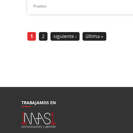
Pruebas
1
2
siguiente ›
última »
TRABAJAMOS EN