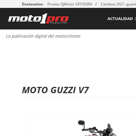
Destacados:
Prueba QJMotor SRT450RX
Cambios DGT: ¡guant
ACTUALIDAD
La publicación digital del motociclismo
MOTO GUZZI V7
P
á