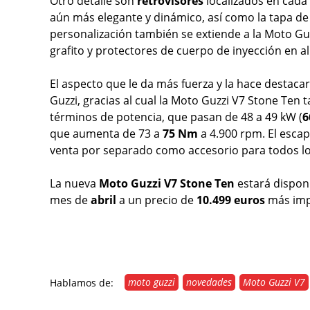
Otro detalle son
retrovisores
localizados en cada 
aún más elegante y dinámico, así como la tapa d
personalización también se extiende a la Moto Guzzi
grafito y protectores de cuerpo de inyección en 
El aspecto que le da más fuerza y la hace destacar
Guzzi, gracias al cual la Moto Guzzi V7 Stone Ten
términos de potencia, que pasan de 48 a 49 kW (
6
que aumenta de 73 a
75 Nm
a 4.900 rpm. El escap
venta por separado como accesorio para todos l
La nueva
Moto Guzzi V7 Stone Ten
estará disponi
mes de
abril
a un precio de
10.499 euros
más impu
moto guzzi
novedades
Moto Guzzi V7
Hablamos de: