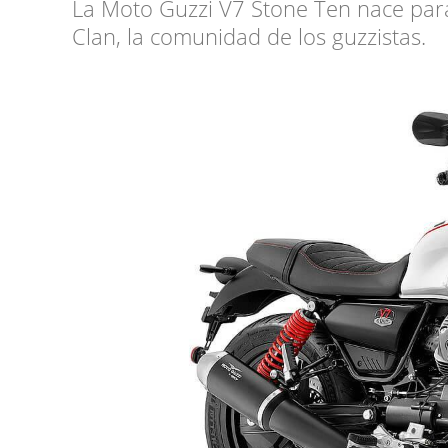
La Moto Guzzi V7 Stone Ten nace para
Clan, la comunidad de los guzzistas.