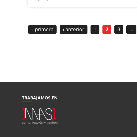
« primera
‹ anterior
1
2
3
…
TRABAJAMOS EN