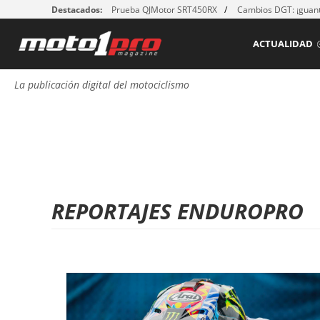
Destacados:
Prueba QJMotor SRT450RX
Cambios DGT: ¡guant
ACTUALIDAD
La publicación digital del motociclismo
REPORTAJES ENDUROPRO
P
á