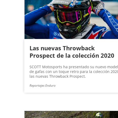
g
i
n
a
s
Las nuevas Throwback
Prospect de la colección 2020
SCOTT Motosports ha presentado su nuevo mode
de gafas con un toque retro para la colección 202
las nuevas Throwback Prospect.
Reportajes Enduro