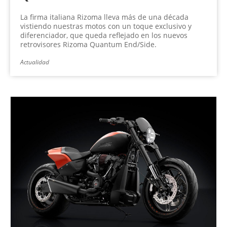
La firma italiana Rizoma lleva más de una década
vistiendo nuestras motos con un toque exclusivo y
diferenciador, que queda reflejado en los nuevos
retrovisores Rizoma Quantum End/Side.
Actualidad