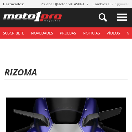
Destacados:
Prueba QJMotor SRT450RX
Cambios DGT: ¡guantes
SUSCRÍBETE
NOVEDADES
PRUEBAS
NOTICIAS
VÍDEOS
M
RIZOMA