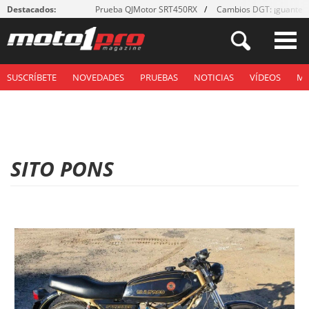
Destacados:
Prueba QJMotor SRT450RX
Cambios DGT: ¡guantes
SUSCRÍBETE
NOVEDADES
PRUEBAS
NOTICIAS
VÍDEOS
M
SITO PONS