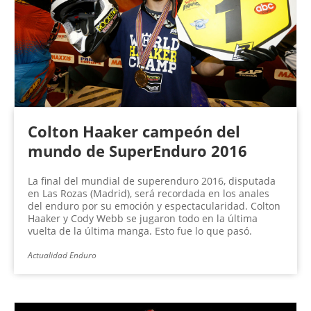
n
a
s
Colton Haaker campeón del
mundo de SuperEnduro 2016
La final del mundial de superenduro 2016, disputada
en Las Rozas (Madrid), será recordada en los anales
del enduro por su emoción y espectacularidad. Colton
Haaker y Cody Webb se jugaron todo en la última
vuelta de la última manga. Esto fue lo que pasó.
Actualidad Enduro