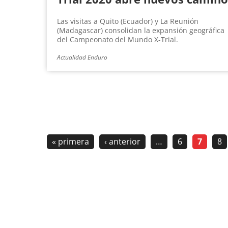
Las visitas a Quito (Ecuador) y La Reunión
(Madagascar) consolidan la expansión geográfica
del Campeonato del Mundo X-Trial.
Actualidad Enduro
« primera
‹ anterior
…
6
7
8