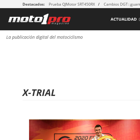
Destacados:
Prueba QJMotor SRT450RX
Cambios DGT: ¡guant
ACTUALIDAD
La publicación digital del motociclismo
X-TRIAL
P
á