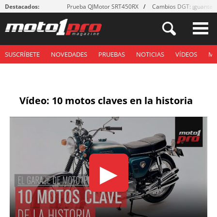
Destacados:
Prueba QJMotor SRT450RX
Cambios DGT: ¡guantes
SUSCRÍBETE
NOVEDADES
PRUEBAS
NOTICIAS
VÍDEOS
M
Vídeo: 10 motos claves en la historia
▶