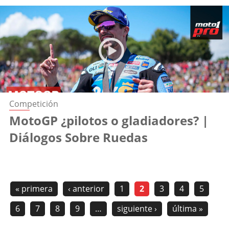
Competición
MotoGP ¿pilotos o gladiadores? |
Diálogos Sobre Ruedas
« primera
‹ anterior
1
2
3
4
5
6
7
8
9
…
siguiente ›
última »