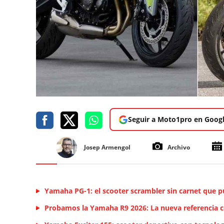
Seguir a Moto1pro en Goog
Josep Armengol
Archivo
Yamaha PG-1: el scooter scrambler sin carnet que p
Probamos la Yamaha R9 2026: La nueva referencia 