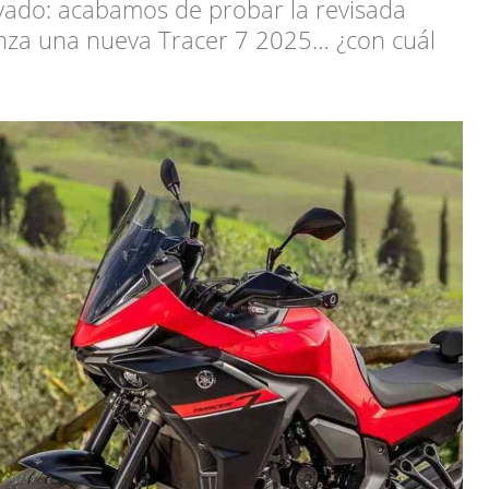
ovado: acabamos de probar la revisada
nza una nueva Tracer 7 2025… ¿con cuál