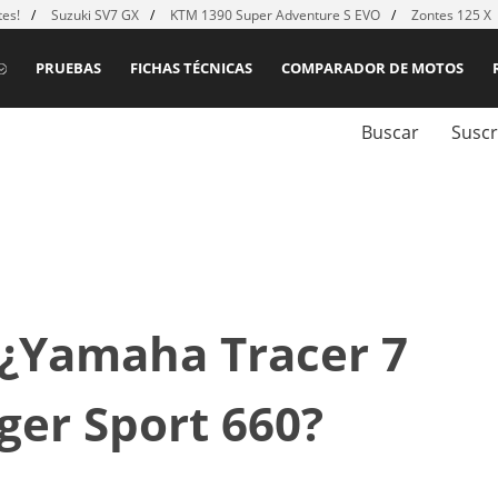
es!
Suzuki SV7 GX
KTM 1390 Super Adventure S EVO
Zontes 125 X
PRUEBAS
FICHAS TÉCNICAS
COMPARADOR DE MOTOS
Buscar
Suscr
 ¿Yamaha Tracer 7
ger Sport 660?