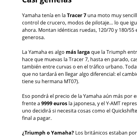
Yamaha tenía en la
Tracer 7
una moto muy sencilla
control de crucero, modos de pilotaje… lo que igu
ahora. Montan idénticas ruedas, 120/70 y 180/55 e
generosa.
La Yamaha es algo
más larga
que la Triumph entr
hace que muevas la Tracer 7, hasta en parado, ca
también entre curvas o en el tráfico urbano. Tod
que no tardará en llegar algo diferencial: el cam
tiene su hermana MT07).
Eso pondrá el precio de la Yamaha aún más por e
frente a
9999 euros
la japonesa, y el Y-AMT repre
uno decidirá si necesita cosas como el Quickshifte
final a pagar.
¿Triumph o Yamaha?
Los británicos estaban por 