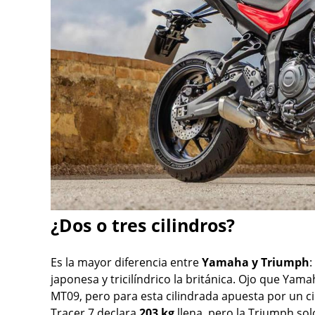
¿Dos o tres cilindros?
Es la mayor diferencia entre
Yamaha y Triumph
:
japonesa y tricilíndrico la británica. Ojo que Yamah
MT09, pero para esta cilindrada apuesta por un ci
Tracer 7 declara
203 kg
llena, pero la Triumph so