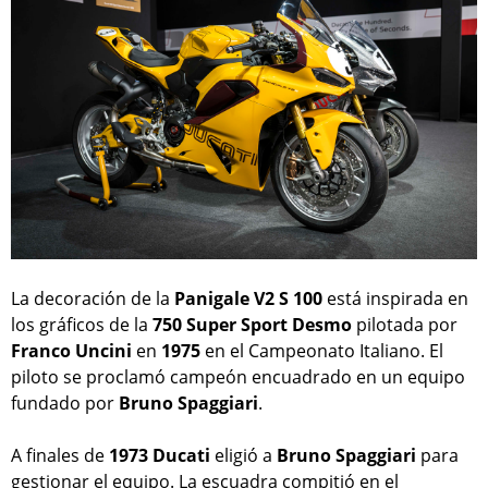
La decoración de la
Panigale V2 S 100
está inspirada en
los gráficos de la
750 Super Sport Desmo
pilotada por
Franco Uncini
en
1975
en el Campeonato Italiano. El
piloto se proclamó campeón encuadrado en un equipo
fundado por
Bruno Spaggiari
.
A finales de
1973
Ducati
eligió a
Bruno Spaggiari
para
gestionar el equipo. La escuadra compitió en el