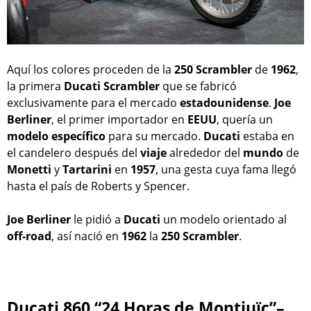
Aquí los colores proceden de la
250 Scrambler
de
1962
,
la primera
Ducati
Scrambler
que se fabricó
exclusivamente para el mercado
estadounidense
.
Joe
Berliner
, el primer importador en
EEUU
, quería un
modelo
específico
para su mercado.
Ducati
estaba en
el candelero después del
viaje
alrededor del
mundo
de
Monetti
y
Tartarini
en
1957
, una gesta cuya fama llegó
hasta el país de Roberts y Spencer.
Joe Berliner
le pidió a
Ducati
un modelo orientado al
off-road
, así nació en
1962
la
250 Scrambler
.
Ducati 860 “24 Horas de Montjuïc”–