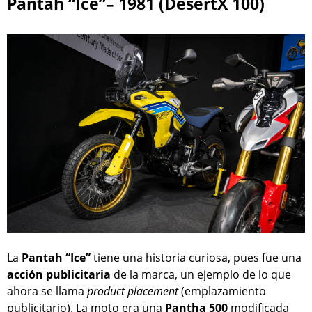
Pantah “Ice”– 1981 (DesertX 100)
La
Pantah “Ice”
tiene una historia curiosa, pues fue una
acción
publicitaria
de la marca, un ejemplo de lo que
ahora se llama
product placement
(emplazamiento
publicitario). La moto era una
Pantha
500
modificada