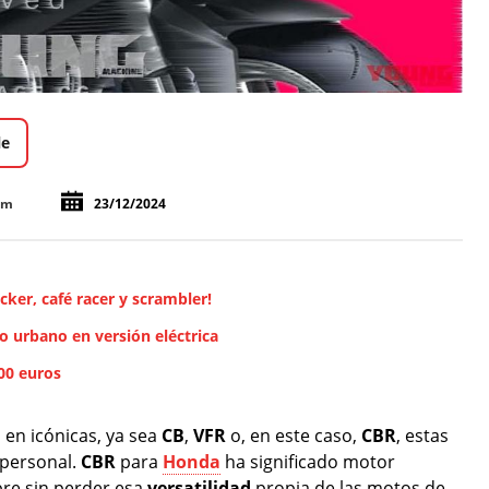
le
om
23/12/2024
cker, café racer y scrambler!
o urbano en versión eléctrica
300 euros
 en icónicas, ya sea
CB
,
VFR
o, en este caso,
CBR
, estas
 personal.
CBR
para
Honda
ha significado motor
re sin perder esa
versatilidad
propia de las motos de