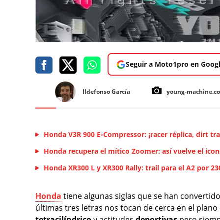
Seguir a Moto1pro en Goog
Ildefonso García
young-machine.c
Honda V3R 900 E-Compressor: ¡racer réplica, dirt tra
Honda recupera el mítico Zoomer: así vuelve el icon
Honda XR300 L y XR300 Rally: trail para el A2 por 2
Honda
tiene algunas siglas que se han convertido
últimas tres letras nos tocan de cerca en el plano
tetracilíndrico
y actitudes
deportivas
pero siemp