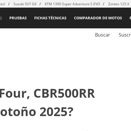
es!
Suzuki SV7 GX
KTM 1390 Super Adventure S EVO
Zontes 125 X
PRUEBAS
FICHAS TÉCNICAS
COMPARADOR DE MOTOS
Buscar
Suscr
Four, CBR500RR
 otoño 2025?