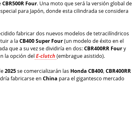
e
CBR500R Four
. Una moto que será la versión global de
especial para Japón, donde esta cilindrada se considera
cidido fabricar dos nuevos modelos de tetracilíndricos
uir a la
CB400 Super Four
(un modelo de éxito en el
da que a su vez se dividiría en dos:
CBR400RR Four
y
 la opción del
E-clutch
(embrague asistido).
de
2025
se comercializarán las
Honda CB400
,
CBR400RR
odría fabricarse en
China
para el gigantesco mercado