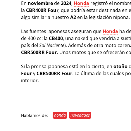
En
noviembre
de
2024
,
Honda
registró el nombr
la
CBR400R Four
, que podría estar destinada en 
algo similar a nuestro
A2
en la legislación nipona.
Las fuentes japonesas aseguran que
Honda
ha de
de 400 cc: la
CB400
, una naked que vendría a sustit
país del
Sol Naciente
). Además de otra moto carena
CBR500RR Four.
Unas motos que se ofrecerán con
Si la prensa japonesa está en lo cierto, en
otoño
Four
y
CBR500RR Four
. La última de las cuales p
interior.
honda
novedades
Hablamos de: