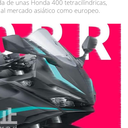
da de unas Honda 400 tetracilíndricas,
o al mercado asiático como europeo.