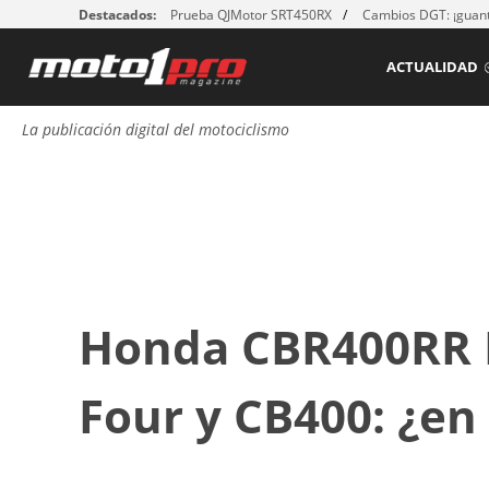
Destacados:
Prueba QJMotor SRT450RX
Cambios DGT: ¡guant
ACTUALIDAD
La publicación digital del motociclismo
Honda CBR400RR 
Four y CB400: ¿en