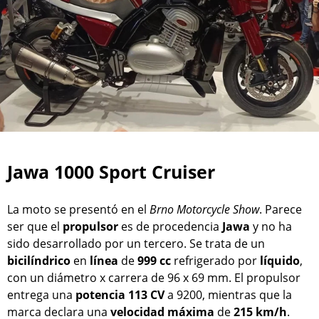
Jawa 1000 Sport Cruiser
La moto se presentó en el
Brno Motorcycle Show
. Parece
ser que el
propulsor
es de procedencia
Jawa
y no ha
sido desarrollado por un tercero. Se trata de un
bicilíndrico
en
línea
de
999 cc
refrigerado por
líquido
,
con un diámetro x carrera de 96 x 69 mm. El propulsor
entrega una
potencia
113 CV
a 9200, mientras que la
marca declara una
velocidad
máxima
de
215 km/h
.