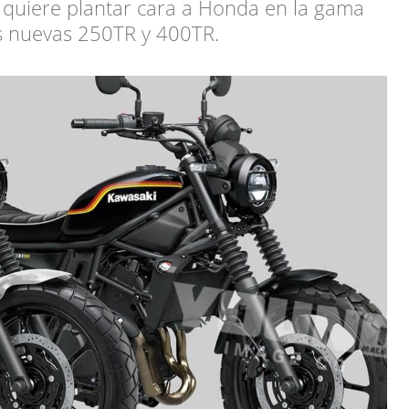
quiere plantar cara a Honda en la gama
s nuevas 250TR y 400TR.