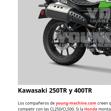
Kawasaki 250TR y 400TR
Los compañeros de
young-machine.com
creen 
competir con las CL250/CL500. Si la
Honda
monta 