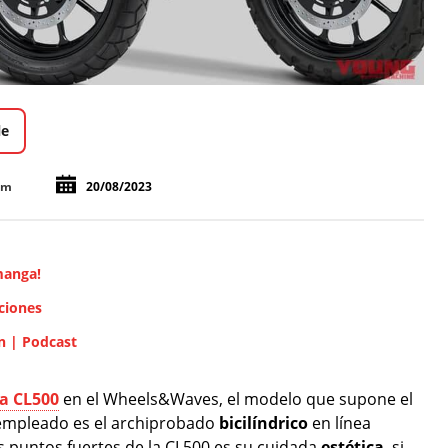
le
om
20/08/2023
manga!
ciones
n | Podcast
a CL500
en el Wheels&Waves, el modelo que supone el
 empleado es el archiprobado
bicilíndrico
en línea
os puntos fuertes de la CL500 es su cuidada
estética
, si