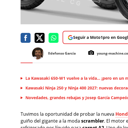
Seguir a Moto1pro en Goog
Ildefonso García
young-machine.c
La Kawasaki 650-W1 vuelve a la vida... ¡pero en un 
Kawasaki Ninja 250 y Ninja 400 2027: nuevas decora
Novedades, grandes rebajas y Josep García Campeó
Tuvimos la oportunidad de probar la nueva
Hond
guiño del gigante a la moda
scrambler
. El motor
refrigerado por líquido para
carnet A2
. Uno de l