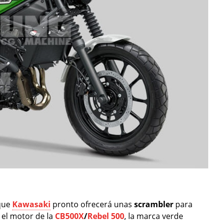
que
Kawasaki
pronto ofrecerá unas
scrambler
para
el motor de la
CB500X
/
Rebel 500
, la marca verde