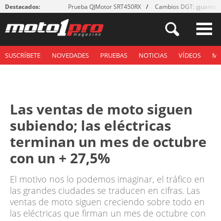
Destacados:
Prueba QJMotor SRT450RX
Cambios DGT: ¡guantes
SUSCRÍBETE
NOVEDADES
PRUEBAS
NOTICIAS
VÍDEOS
M
Las ventas de moto siguen
subiendo; las eléctricas
terminan un mes de octubre
con un + 27,5%
El motivo nos lo podemos imaginar, el tráfico en
las grandes ciudades se traducen en cifras. Las
ventas de moto siguen creciendo sobre todo en
las eléctricas que firman un mes de octubre con