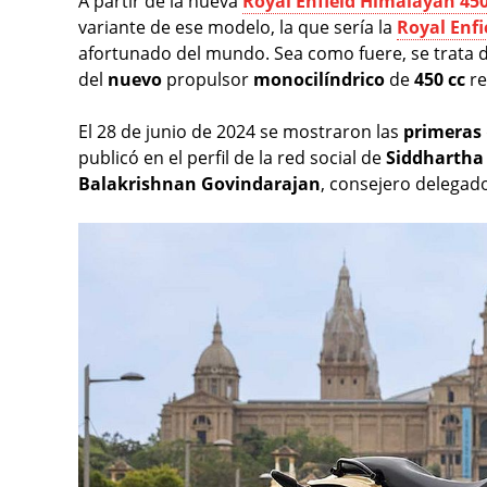
A partir de la nueva
Royal Enfield Himalayan 45
variante de ese modelo, la que sería la
Royal Enfi
afortunado del mundo. Sea como fuere, se trata d
del
nuevo
propulsor
monocilíndrico
de
450 cc
re
El 28 de junio de 2024 se mostraron las
primeras
publicó en el perfil de la red social de
Siddhartha 
Balakrishnan Govindarajan
, consejero delegad