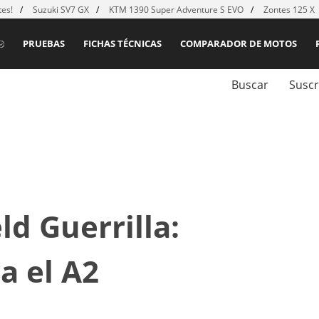
es!
Suzuki SV7 GX
KTM 1390 Super Adventure S EVO
Zontes 125 X
PRUEBAS
FICHAS TÉCNICAS
COMPARADOR DE MOTOS
Buscar
Suscr
ld Guerrilla:
a el A2