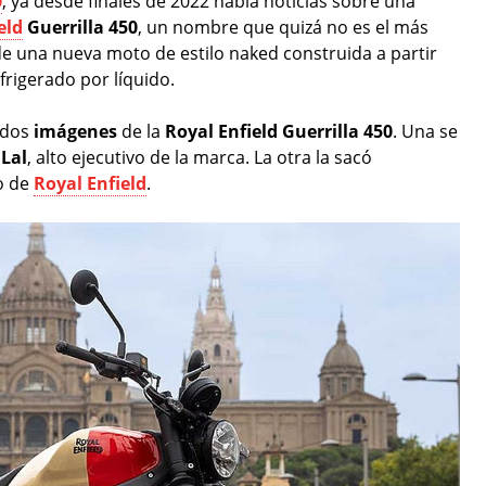
0
, ya desde finales de 2022 había noticias sobre una
eld
Guerrilla 450
, un nombre que quizá no es el más
e una nueva moto de estilo naked construida a partir
frigerado por líquido.
dos
imágenes
de la
Royal Enfield Guerrilla 450
. Una se
Lal
, alto ejecutivo de la marca. La otra la sacó
o de
Royal Enfield
.