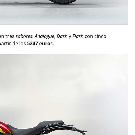
en tres
sabores
:
Analogue
,
Dash
y
Flash
con cinco
artir de los
5247 euro
s.