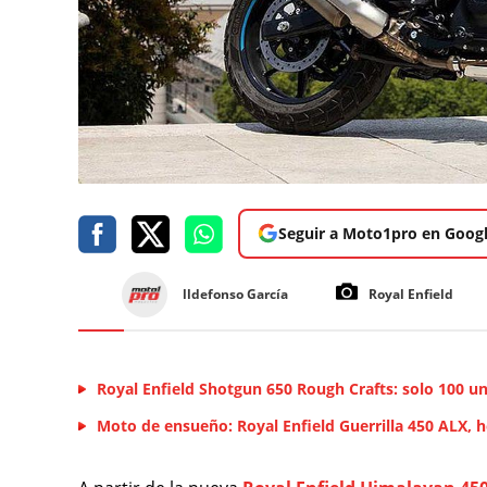
Seguir a Moto1pro en Goog
lldefonso García
Royal Enfield
Royal Enfield Shotgun 650 Rough Crafts: solo 100 u
Moto de ensueño: Royal Enfield Guerrilla 450 ALX, 