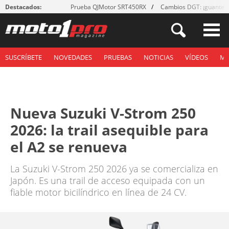
Destacados:
Prueba QJMotor SRT450RX
Cambios DGT: ¡guantes
SUSCRÍBETE
NOVEDADES
PRUEBAS
NOTICIAS
VÍDEOS
M
Nueva Suzuki V-Strom 250
2026: la trail asequible para
el A2 se renueva
La Suzuki V-Strom 250 2026 ya se comercializa en
Japón. Es una trail de acceso equipada con un
fiable motor bicilíndrico en línea de 24 CV.