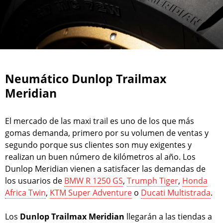
Neumático Dunlop Trailmax
Meridian
El mercado de las maxi trail es uno de los que más
gomas demanda, primero por su volumen de ventas y
segundo porque sus clientes son muy exigentes y
realizan un buen número de kilómetros al año. Los
Dunlop Meridian vienen a satisfacer las demandas de
los usuarios de
BMW R 1250 GS
,
Trumph Tiger
,
Honda
Africa Twin
,
KTM Super Adventure
o
Ducati Multistrada
.
Los
Dunlop Trailmax Meridian
llegarán a las tiendas a