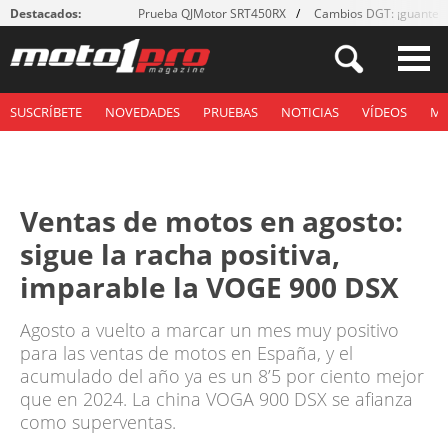
Destacados:
Prueba QJMotor SRT450RX
Cambios DGT: ¡guantes
SUSCRÍBETE
NOVEDADES
PRUEBAS
NOTICIAS
VÍDEOS
M
Ventas de motos en agosto:
sigue la racha positiva,
imparable la VOGE 900 DSX
Agosto a vuelto a marcar un mes muy positivo
para las ventas de motos en España, y el
acumulado del año ya es un 8’5 por ciento mejor
que en 2024. La china VOGA 900 DSX se afianza
como superventas.