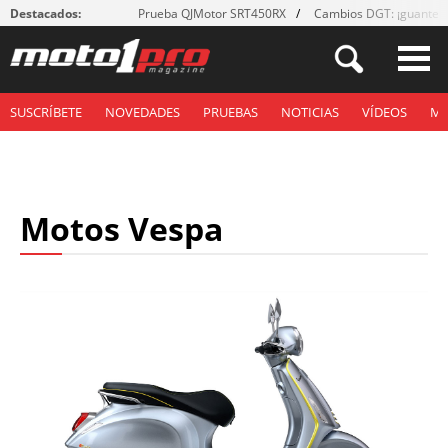
Destacados:
Prueba QJMotor SRT450RX
Cambios DGT: ¡guantes
SUSCRÍBETE
NOVEDADES
PRUEBAS
NOTICIAS
VÍDEOS
M
Motos Vespa