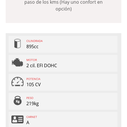
paso de los kms (Hay uno confort en
opción)
CILINDRADA
895cc
MOTOR
2 cil. EFI DOHC
POTENCIA
105 CV
PESO
219kg
CARNET
A