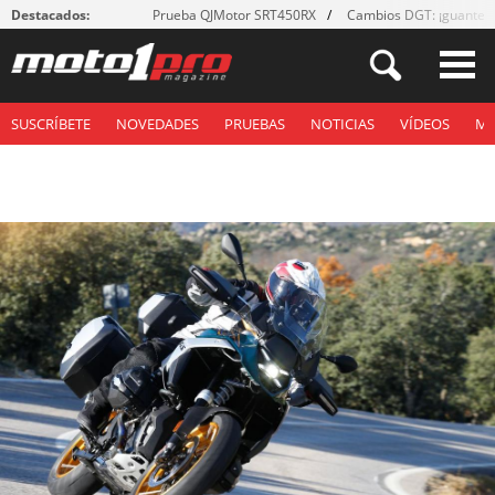
Destacados:
Prueba QJMotor SRT450RX
Cambios DGT: ¡guantes
SUSCRÍBETE
NOVEDADES
PRUEBAS
NOTICIAS
VÍDEOS
M