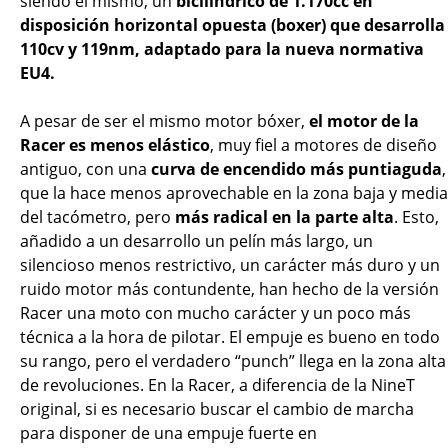
siendo el mismo; un
bicilíndrico de 1.170cc en
disposición horizontal opuesta (boxer) que desarrolla
110cv y 119nm, adaptado para la nueva normativa
EU4.
A pesar de ser el mismo motor bóxer,
el motor de la
Racer es menos elástico
, muy fiel a motores de diseño
antiguo, con una
curva de encendido más puntiaguda
,
que la hace menos aprovechable en la zona baja y media
del tacómetro, pero
más radical en la parte alta
. Esto,
añadido a un desarrollo un pelín más largo, un
silencioso menos restrictivo, un carácter más duro y un
ruido motor más contundente, han hecho de la versión
Racer una moto con mucho carácter y un poco más
técnica a la hora de pilotar. El empuje es bueno en todo
su rango, pero el verdadero “punch” llega en la zona alta
de revoluciones. En la Racer, a diferencia de la NineT
original, si es necesario buscar el cambio de marcha
para disponer de una empuje fuerte en