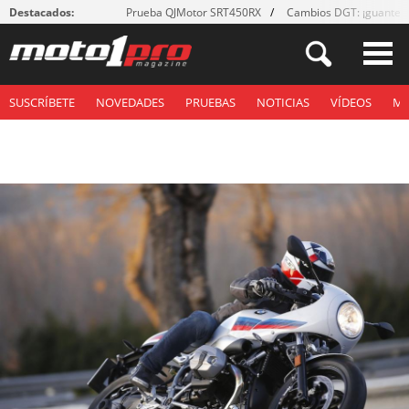
Destacados:
Prueba QJMotor SRT450RX
Cambios DGT: ¡guantes
SUSCRÍBETE
NOVEDADES
PRUEBAS
NOTICIAS
VÍDEOS
M