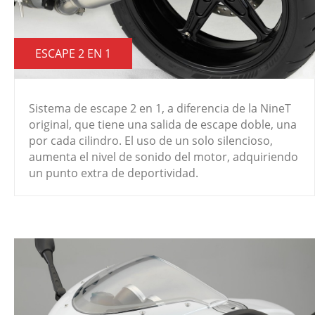
ESCAPE 2 EN 1
Sistema de escape 2 en 1, a diferencia de la NineT
original, que tiene una salida de escape doble, una
por cada cilindro. El uso de un solo silencioso,
aumenta el nivel de sonido del motor, adquiriendo
un punto extra de deportividad.