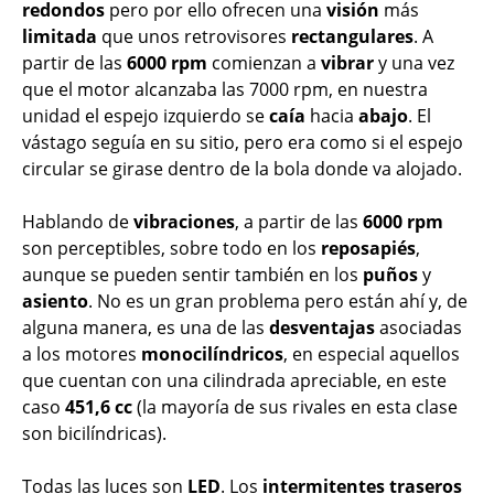
redondos
pero por ello ofrecen una
visión
más
limitada
que unos retrovisores
rectangulares
. A
partir de las
6000 rpm
comienzan a
vibrar
y una vez
que el motor alcanzaba las 7000 rpm, en nuestra
unidad el espejo izquierdo se
caía
hacia
abajo
. El
vástago seguía en su sitio, pero era como si el espejo
circular se girase dentro de la bola donde va alojado.
Hablando de
vibraciones
, a partir de las
6000 rpm
son perceptibles, sobre todo en los
reposapiés
,
aunque se pueden sentir también en los
puños
y
asiento
. No es un gran problema pero están ahí y, de
alguna manera, es una de las
desventajas
asociadas
a los motores
monocilíndricos
, en especial aquellos
que cuentan con una cilindrada apreciable, en este
caso
451,6 cc
(la mayoría de sus rivales en esta clase
son bicilíndricas).
Todas las luces son
LED
. Los
intermitentes
traseros