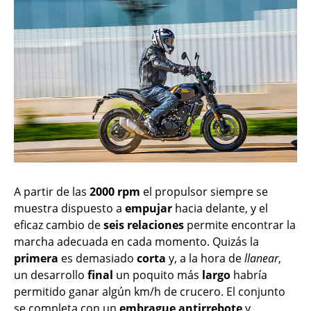
A partir de las
2000 rpm
el propulsor siempre se
muestra dispuesto a
empujar
hacia delante, y el
eficaz cambio de
seis
relaciones
permite encontrar la
marcha adecuada en cada momento. Quizás la
primera
es demasiado
corta
y, a la hora de
llanear
,
un desarrollo
final
un poquito más
largo
habría
permitido ganar algún km/h de crucero. El conjunto
se completa con un
embrague
antirrebote
y