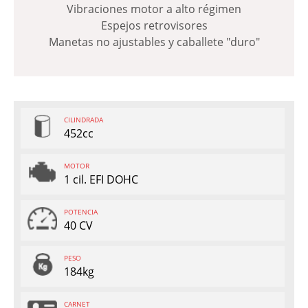
Vibraciones motor a alto régimen
Espejos retrovisores
Manetas no ajustables y caballete "duro"
CILINDRADA
452cc
MOTOR
1 cil. EFI DOHC
POTENCIA
40 CV
PESO
184kg
CARNET