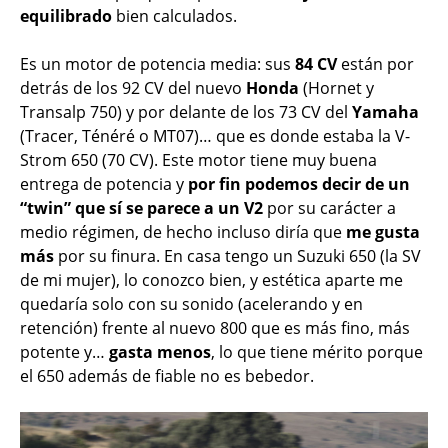
equilibrado
bien calculados.
Es un motor de potencia media: sus
84 CV
están por
detrás de los 92 CV del nuevo
Honda
(Hornet y
Transalp 750) y por delante de los 73 CV del
Yamaha
(Tracer, Ténéré o MT07)… que es donde estaba la V-
Strom 650 (70 CV). Este motor tiene muy buena
entrega de potencia y
por fin podemos decir de un
“twin” que sí se parece a un V2
por su carácter a
medio régimen, de hecho incluso diría que
me gusta
más
por su finura. En casa tengo un Suzuki 650 (la SV
de mi mujer), lo conozco bien, y estética aparte me
quedaría solo con su sonido (acelerando y en
retención) frente al nuevo 800 que es más fino, más
potente y…
gasta menos
, lo que tiene mérito porque
el 650 además de fiable no es bebedor.