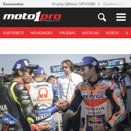
Destacados:
Prueba QJMotor SRT450RX
Cambios DGT: ¡g
SUSCRÍBETE
NOVEDADES
PRUEBAS
NOTICIAS
VÍDEOS
M