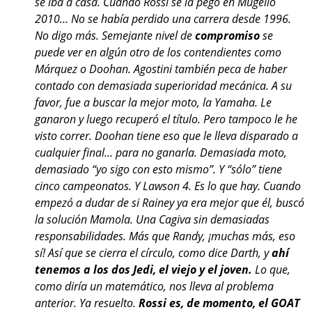
se iba a casa. Cuando Rossi se la pegó en Mugello
2010… No se había perdido una carrera desde 1996.
No digo más. Semejante nivel de
compromiso
se
puede ver en algún otro de los contendientes como
Márquez o Doohan. Agostini también peca de haber
contado con demasiada superioridad mecánica. A su
favor, fue a buscar la mejor moto, la Yamaha. Le
ganaron y luego recuperó el título. Pero tampoco le he
visto correr. Doohan tiene eso que le lleva disparado a
cualquier final… para no ganarla. Demasiada moto,
demasiado “yo sigo con esto mismo”. Y “sólo” tiene
cinco campeonatos. Y Lawson 4. Es lo que hay. Cuando
empezó a dudar de si Rainey ya era mejor que él, buscó
la solución Mamola. Una Cagiva sin demasiadas
responsabilidades. Más que Randy, ¡muchas más, eso
sí! Así que se cierra el círculo, como dice Darth, y
ahí
tenemos a los dos Jedi, el viejo y el joven.
Lo que,
como diría un matemático, nos lleva al problema
anterior. Ya resuelto.
Rossi es, de momento, el GOAT