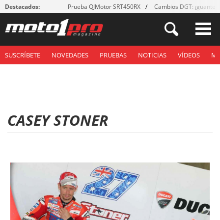
Destacados:
Prueba QJMotor SRT450RX
Cambios DGT: ¡guantes
SUSCRÍBETE
NOVEDADES
PRUEBAS
NOTICIAS
VÍDEOS
M
CASEY STONER
P
á
g
i