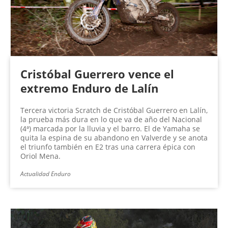
Cristóbal Guerrero vence el
extremo Enduro de Lalín
Tercera victoria Scratch de Cristóbal Guerrero en Lalín,
la prueba más dura en lo que va de año del Nacional
(4ª) marcada por la lluvia y el barro. El de Yamaha se
quita la espina de su abandono en Valverde y se anota
el triunfo también en E2 tras una carrera épica con
Oriol Mena.
Actualidad Enduro