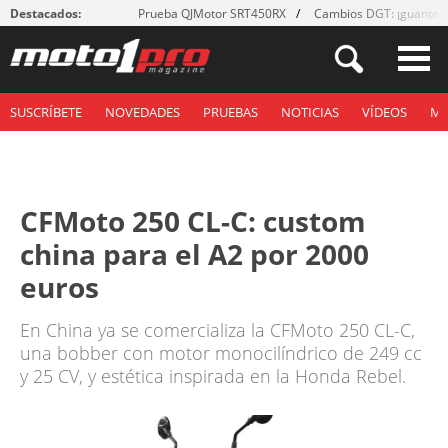
Destacados:
Prueba QJMotor SRT450RX
Cambios DGT: ¡guantes
SUSCRÍBETE
NOVEDADES
PRUEBAS
NOTICIAS
VÍDEOS
M
CFMoto 250 CL-C: custom
china para el A2 por 2000
euros
En China ya se comercializa la CFMoto 250 CL-C,
una bobber con motor monocilíndrico de 249 cc
y 25 CV, y estética inspirada en la Honda Rebel.