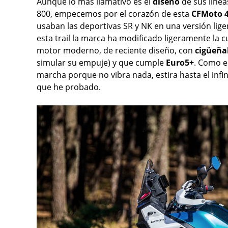
Aunque lo más llamativo es el
diseño
de sus línea
800, empecemos por el corazón de esta
CFMoto 
usaban las deportivas SR y NK en una versión lig
esta trail la marca ha modificado ligeramente la
motor moderno, de reciente diseño, con
cigüeña
simular su empuje) y que cumple
Euro5+
. Como e
marcha porque no vibra nada, estira hasta el infin
que he probado.