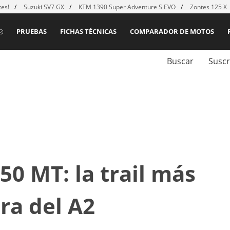
es!
Suzuki SV7 GX
KTM 1390 Super Adventure S EVO
Zontes 125 X
PRUEBAS
FICHAS TÉCNICAS
COMPARADOR DE MOTOS
Buscar
Suscr
0 MT: la trail más
ra del A2