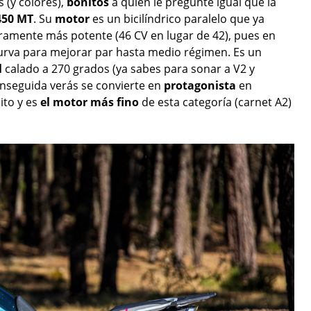
s (y colores),
bonitos
a quien le pregunté igual que la
450 MT
. Su
motor
es un bicilíndrico paralelo que ya
eramente más potente (46 CV en lugar de 42), pues en
 curva para mejorar par hasta medio régimen. Es un
l
calado a 270 grados (ya sabes para sonar a V2 y
nseguida verás se convierte en
protagonista
en
ito y es
el motor más fino
de esta categoría (carnet A2)