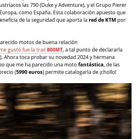
ustríacos las 790 (Duke y Adventure), y el Grupo Pierer
e Europa, como España. Esta colaboración apuesto que
neficia de la seguridad que aporta la
red de KTM
por
parecido motos de buena relación
me gustó fue la trail
800MT
, a tal punto de declararla
as). Ahora toca probar su novedad 2024 y hermana
ipo que me ha parecido una moto
fantástica
, de las
recio (
5990 euros
) permite catalogarla de ¡chollo!