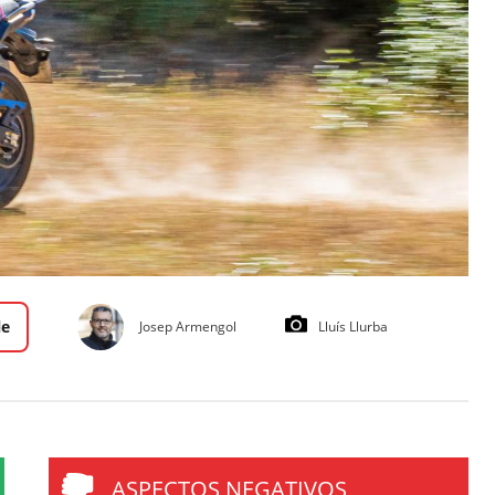
le
Josep Armengol
Lluís Llurba
ASPECTOS NEGATIVOS