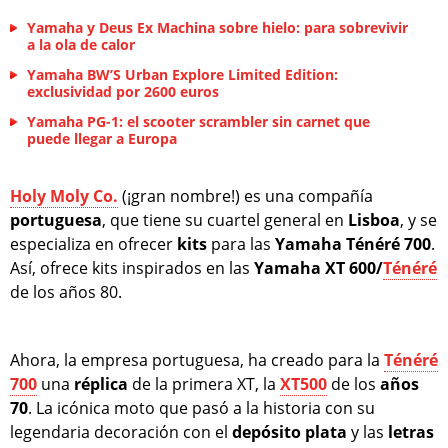
Yamaha y Deus Ex Machina sobre hielo: para sobrevivir
a la ola de calor
Yamaha BW’S Urban Explore Limited Edition:
exclusividad por 2600 euros
Yamaha PG-1: el scooter scrambler sin carnet que
puede llegar a Europa
Holy Moly Co.
(¡gran nombre!) es una compañía
portuguesa
, que tiene su cuartel general en
Lisboa
, y se
especializa en ofrecer
kits
para las
Yamaha
Ténéré
700
.
Así, ofrece kits inspirados en las
Yamaha XT 600/
Ténéré
de los años 80.
Ahora, la empresa portuguesa, ha creado para la
Ténéré
700
una
réplica
de la primera XT, la
XT500
de los
años
70
. La icónica moto que pasó a la historia con su
legendaria decoración con el
depósito
plata
y las
letras