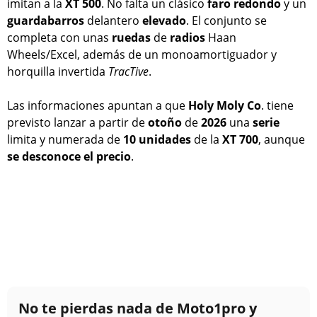
imitan a la
XT 500
. No falta un clásico
faro
redondo
y un
guardabarros
delantero
elevado
. El conjunto se
completa con unas
ruedas
de
radios
Haan
Wheels/Excel, además de un monoamortiguador y
horquilla invertida
TracTive
.
Las informaciones apuntan a que
Holy Moly Co
. tiene
previsto lanzar a partir de
otoño
de
2026
una
serie
limita y numerada de
10 unidades
de la
XT 700
, aunque
se desconoce el precio
.
No te pierdas nada de Moto1pro y