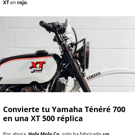
XT
en
rojo
.
Convierte tu Yamaha Ténéré 700
en una XT 500 réplica
Por ahora,
Holy Moly Co.
solo ha fabricado
un