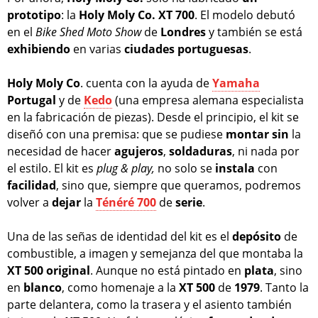
prototipo
: la
Holy Moly Co. XT 700
. El modelo debutó
en el
Bike Shed Moto Show
de
Londres
y también se está
exhibiendo
en varias
ciudades
portuguesas
.
Holy Moly Co
. cuenta con la ayuda de
Yamaha
Portugal
y de
Kedo
(una empresa alemana especialista
en la fabricación de piezas). Desde el principio, el kit se
diseñó con una premisa: que se pudiese
montar
sin
la
necesidad de hacer
agujeros
,
soldaduras
, ni nada por
el estilo. El kit es
plug & play,
no solo se
instala
con
facilidad
, sino que, siempre que queramos, podremos
volver a
dejar
la
Ténéré
700
de
serie
.
Una de las señas de identidad del kit es el
depósito
de
combustible, a imagen y semejanza del que montaba la
XT 500 original
. Aunque no está pintado en
plata
, sino
en
blanco
, como homenaje a la
XT 500
de
1979
. Tanto la
parte delantera, como la trasera y el asiento también