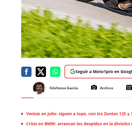
Seguir a Moto1pro en Goog
Ildefonso García
Archivo
Ventas en julio: siguen a tope, con los Zontes 125 y
Crisis en BMW: arrancan los despidos en la división