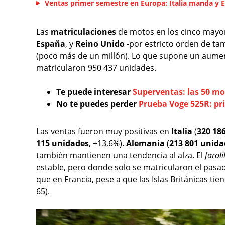
Ventas primer semestre en Europa: Italia manda y 
Las
matriculaciones
de motos en los cinco mayo
España
, y
Reino Unido
-por estricto orden de ta
(poco más de un millón). Lo que supone un aume
matricularon 950 437 unidades.
Te puede interesar
Superventas: las 50 mo
No te puedes perder
Prueba Voge 525R: pr
Las ventas fueron muy positivas en
Italia
(
320 18
115 unidades
, +13,6%).
Alemania
(
213 801 unida
también mantienen una tendencia al alza. El
faroli
estable, pero donde solo se matricularon el pas
que en Francia, pese a que las Islas Británicas tie
65).