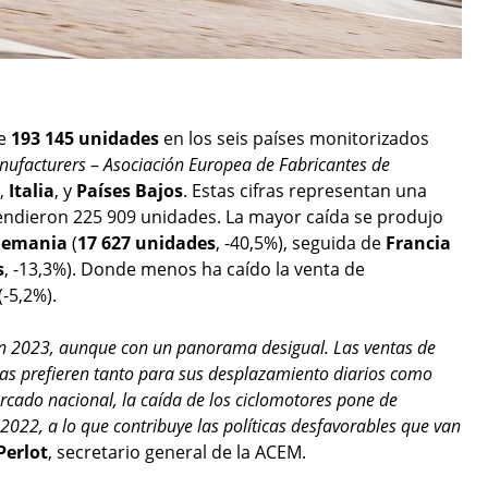
de
193 145 unidades
en los seis países monitorizados
nufacturers
–
Asociación Europea de Fabricantes de
,
Italia
, y
Países Bajos
. Estas cifras representan una
ndieron 225 909 unidades. La mayor caída se produjo
lemania
(
17 627 unidades
, -40,5%), seguida de
Francia
s
, -13,3%). Donde menos ha caído la venta de
(-5,2%).
en 2023, aunque con un panorama desigual. Las ventas de
s prefieren tanto para sus desplazamiento diarios como
ado nacional, la caída de los ciclomotores pone de
e 2022, a lo que contribuye las políticas desfavorables que van
Perlot
, secretario general de la ACEM.