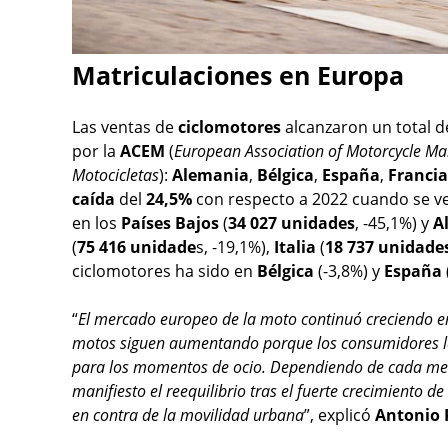
Matriculaciones en Europa
Las ventas de
ciclomotores
alcanzaron un total 
por la
ACEM
(
European Association of Motorcycle Ma
Motocicletas
):
Alemania
,
Bélgica
,
España
,
Francia
caída
del
24,5%
con respecto a 2022 cuando se ve
en los
Países Bajos
(
34 027 unidades
, -45,1%) y
A
(
75 416 unidade
s, -19,1%),
Italia
(
18 737 unidade
ciclomotores ha sido en
Bélgica
(-3,8%) y
España
“
El mercado europeo de la moto continuó creciendo 
motos siguen aumentando porque los consumidores la
para los momentos de ocio. Dependiendo de cada merc
manifiesto el reequilibrio tras el fuerte crecimiento d
en contra de la movilidad urbana
”, explicó
Antonio 