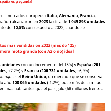
España es ¡segunda!
res mercados europeos (
Italia
,
Alemania
,
Francia
,
maño-) alcanzaron en
2023
la cifra de
1 049 898 unidades
nto del
10,5%
con respecto a 2022, cuando se
tos más vendidas en 2023 (más de 125)
imera moto grande (con A2 o no) ideal
6 unidades
con un incremento del 18%) y
España
(
201
de
s, +7,2%) y
Francia
(
206 731 unidades
, +6,9%)
llo rojo
es el
Reino Unido
, un mercado que se conserva
ado año
108 065 unidades
(-1,2%), poco más de la mitad
nen más habitantes que el país galo (68 millones frente a