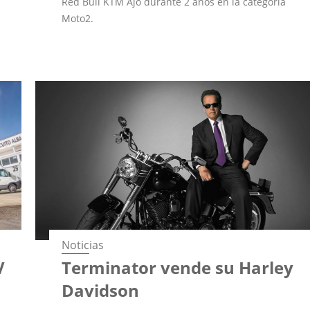
Red Bull KTM Ajo durante 2 años en la categoría
Moto2.
Noticias
V
Terminator vende su Harley
Davidson