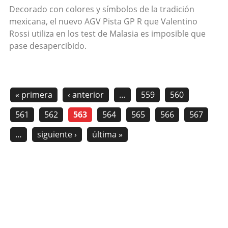
Decorado con colores y símbolos de la tradición
mexicana, el nuevo AGV Pista GP R que Valentino
Rossi utiliza en los test de Malasia es imposible que
pase desapercibido.
« primera
‹ anterior
…
559
560
561
562
563
564
565
566
567
…
siguiente ›
última »