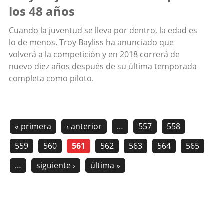
los 48 años
Cuando la juventud se lleva por dentro, la edad es
lo de menos. Troy Bayliss ha anunciado que
volverá a la competición y en 2018 correrá de
nuevo diez años después de su última temporada
completa como piloto.
« primera
‹ anterior
…
557
558
559
560
561
562
563
564
565
…
siguiente ›
última »