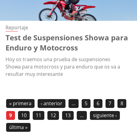
Reportaje
Test de Suspensiones Showa para
Enduro y Motocross
Hoy os traemos una prueba de suspensiones
Showa para motocross y para enduro que os va a
resultar muy interesante
« primera
‹ anterior
…
5
6
7
8
9
10
11
12
13
…
siguiente ›
última »