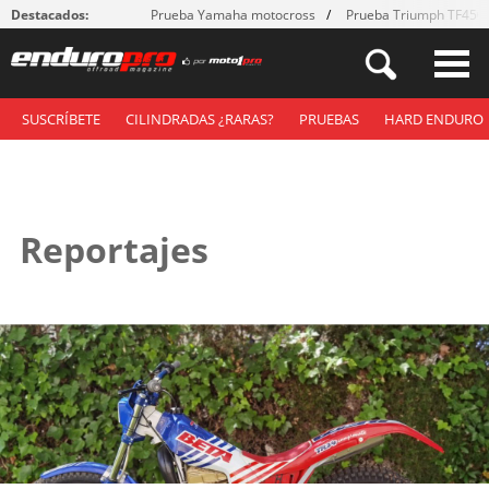
Destacados:
Prueba Yamaha motocross
Prueba Triumph TF450
SUSCRÍBETE
CILINDRADAS ¿RARAS?
PRUEBAS
HARD ENDURO
Reportajes
Páginas