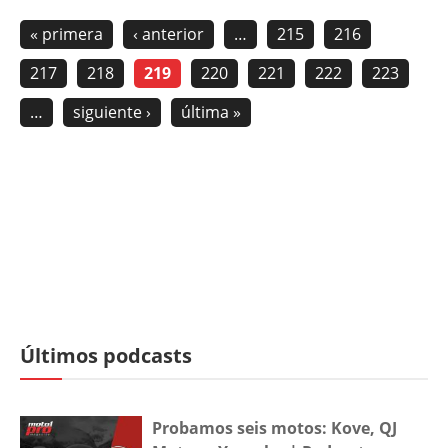
« primera
‹ anterior
…
215
216
217
218
219
220
221
222
223
…
siguiente ›
última »
Últimos podcasts
Probamos seis motos: Kove, QJ