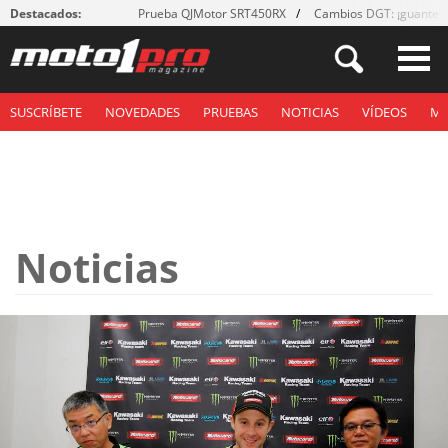
Destacados:
Prueba QJMotor SRT450RX
Cambios DGT: ¡guantes
SUSCRÍBETE
NOVEDADES
PRUEBAS
NOTICIAS
VÍDEOS
M
Noticias
Páginas