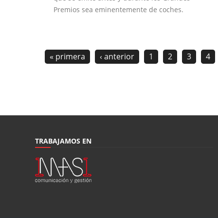
Premios sea eminentemente de coches.
« primera
‹ anterior
1
2
3
4
TRABAJAMOS EN