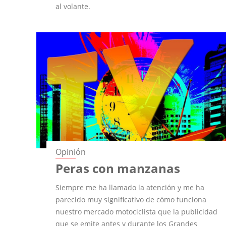
al volante.
Opinión
Peras con manzanas
Siempre me ha llamado la atención y me ha
parecido muy significativo de cómo funciona
nuestro mercado motociclista que la publicidad
que se emite antes y durante los Grandes