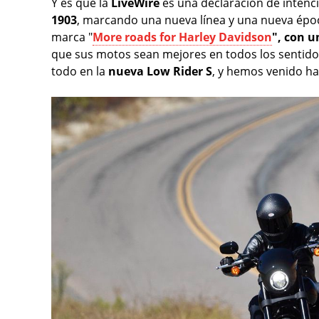
Y es que la
LiveWire
es una declaración de inten
1903
, marcando una nueva línea y una nueva épo
marca "
More roads for Harley Davidson
", con u
que sus motos sean mejores en todos los sentidos
todo en la
nueva Low Rider S
, y hemos venido ha