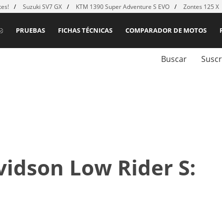
es!
Suzuki SV7 GX
KTM 1390 Super Adventure S EVO
Zontes 125 X
PRUEBAS
FICHAS TÉCNICAS
COMPARADOR DE MOTOS
Buscar
Suscr
idson Low Rider S:
o