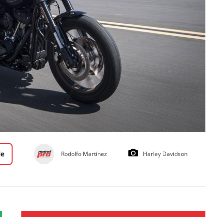
le
Rodolfo Martínez
Harley Davidson