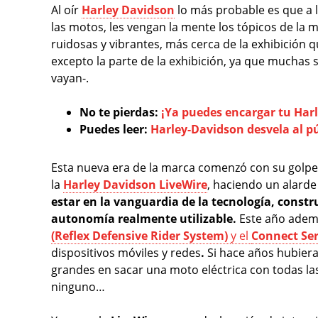
Al oír
Harley Davidson
lo más probable es que a 
las motos, les vengan la mente los tópicos de l
ruidosas y vibrantes, más cerca de la exhibición 
excepto la parte de la exhibición, ya que muchas 
vayan-.
No te pierdas:
¡Ya puedes encargar tu Har
Puedes leer:
Harley-Davidson desvela al pú
Esta nueva era de la marca comenzó con su golpe 
la
Harley Davidson LiveWire
, haciendo un alard
estar en la vanguardia de la tecnología, cons
autonomía realmente utilizable.
Este año adem
(Reflex Defensive Rider System)
y el
Connect Ser
dispositivos móviles y redes
.
Si hace años hubier
grandes en sacar una moto eléctrica con todas las
ninguno…