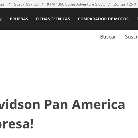
es!
Suzuki SV7 GX
KTM 1390 Super Adventure S EVO
Zontes 125 X
PRUEBAS
FICHAS TÉCNICAS
COMPARADOR DE MOTOS
Buscar
Suscr
vidson Pan America
presa!