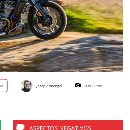
le
Josep Armengol
Lluís Llurba
ASPECTOS NEGATIVOS