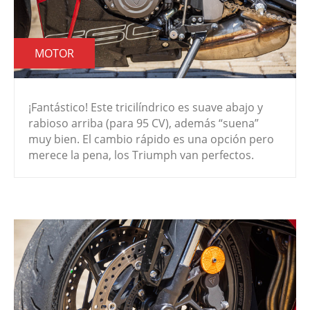
MOTOR
¡Fantástico! Este tricilíndrico es suave abajo y
rabioso arriba (para 95 CV), además “suena”
muy bien. El cambio rápido es una opción pero
merece la pena, los Triumph van perfectos.