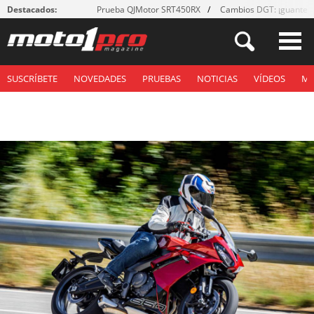
Destacados:
Prueba QJMotor SRT450RX
Cambios DGT: ¡guantes
SUSCRÍBETE
NOVEDADES
PRUEBAS
NOTICIAS
VÍDEOS
M