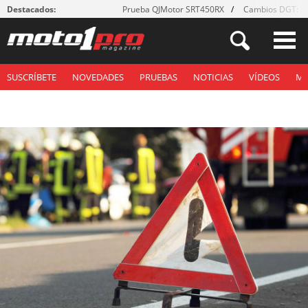
Destacados:
Prueba QJMotor SRT450RX
Cambios DGT: ¡g
SUSCRÍBETE
NOVEDADES
PRUEBAS
NOTICIAS
VÍDEOS
M