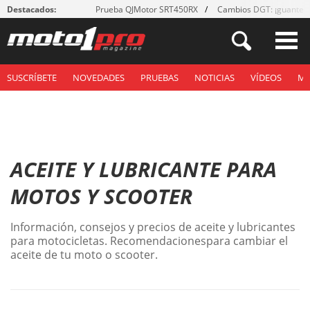
Destacados:
Prueba QJMotor SRT450RX
Cambios DGT: ¡guantes
SUSCRÍBETE
NOVEDADES
PRUEBAS
NOTICIAS
VÍDEOS
M
ACEITE Y LUBRICANTE PARA
MOTOS Y SCOOTER
Información, consejos y precios de aceite y lubricantes
para motocicletas. Recomendacionespara cambiar el
aceite de tu moto o scooter.