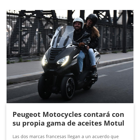
P
á
g
i
n
a
s
Peugeot Motocycles contará con
su propia gama de aceites Motul
Las dos marcas francesas llegan a un acuerdo que