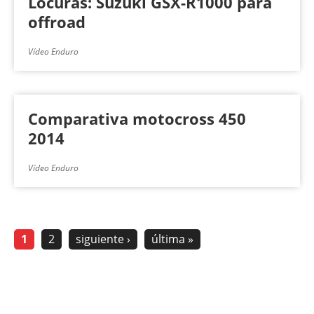
Locuras: Suzuki GSX-R1000 para
offroad
Vídeo Enduro
Comparativa motocross 450
2014
Vídeo Enduro
1
2
siguiente ›
última »