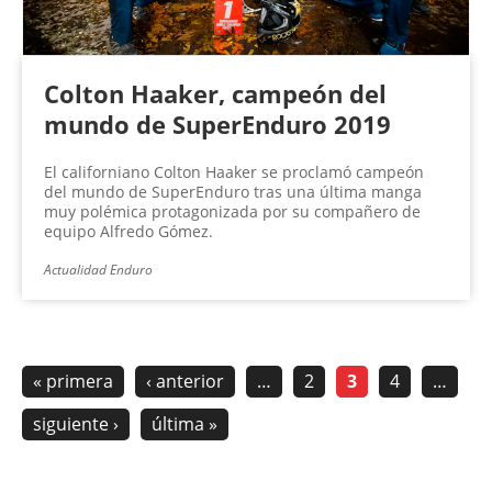
Colton Haaker, campeón del
mundo de SuperEnduro 2019
El californiano Colton Haaker se proclamó campeón
del mundo de SuperEnduro tras una última manga
muy polémica protagonizada por su compañero de
equipo Alfredo Gómez.
Actualidad Enduro
« primera
‹ anterior
…
2
3
4
…
siguiente ›
última »