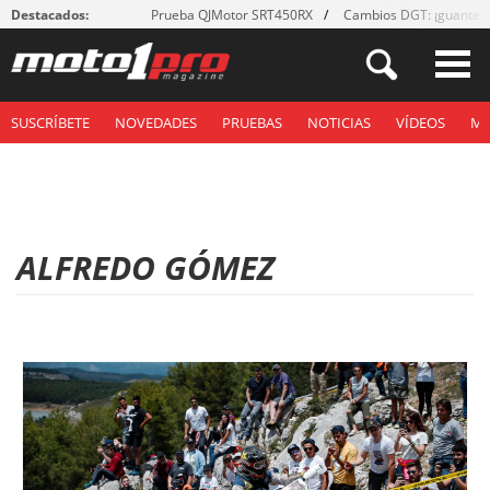
Destacados:
Prueba QJMotor SRT450RX
Cambios DGT: ¡guantes
SUSCRÍBETE
NOVEDADES
PRUEBAS
NOTICIAS
VÍDEOS
M
ALFREDO GÓMEZ
P
á
g
i