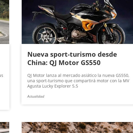
Nueva sport-turismo desde
China: QJ Motor GS550
us
QJ Motor lanza al mercado asiático la nueva GS550,
una sport-turismo que compartirá motor con la MV
Agusta Lucky Explorer 5.5
Actualidad