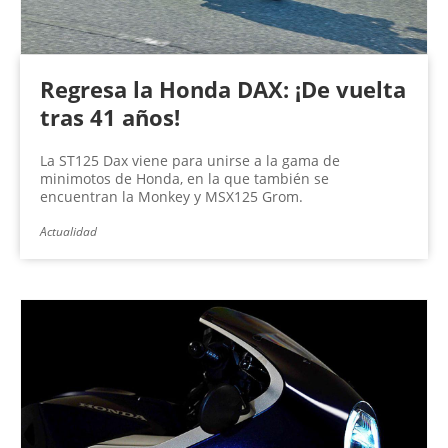
Regresa la Honda DAX: ¡De vuelta
tras 41 años!
La ST125 Dax viene para unirse a la gama de
minimotos de Honda, en la que también se
encuentran la Monkey y MSX125 Grom.
Actualidad