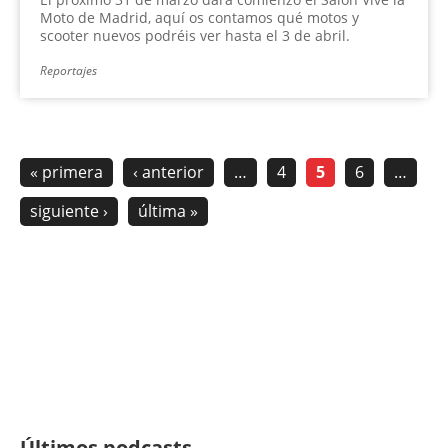
Moto de Madrid, aquí os contamos qué motos y
scooter nuevos podréis ver hasta el 3 de abril.
Reportajes
« primera
‹ anterior
…
4
5
6
…
siguiente ›
última »
Últimos podcasts