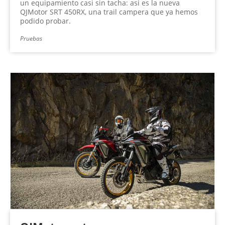
un equipamiento casi sin tacha: asi es la nueva
QJMotor SRT 450RX, una trail campera que ya hemos
podido probar.
Pruebas